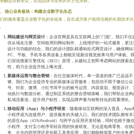
准触达目标受众，实现品牌与业务的本土化深耕。
、 核心业务板块：构建企业数字化生态
们的服务覆盖企业数字化的全链条，旨在成为客户值得信赖的长期技术伙
。
网站建设与网页设计
：企业官网是其在互联网上的“门面”。我们不仅
供从域名注册、空间租用到网站制作、上线维护的一站式服务，更注
设计与功能的结合。我们的设计团队精通响应式网页设计，确保网站
PC、平板、手机等各类设备上都能呈现最佳视觉效果与用户体验。
们深谙搜索引擎优化（SEO）原理，从建站之初即考虑网站的搜索友
性，助力企业提升线上曝光度。
新媒体运营与整合营销
：在社交媒体时代，单一渠道的推广已远远不
够。我们为企业提供专业的新媒体运营服务，包括但不限于微信公众
号、抖音、微博、小红书等平台的账号运营、内容策划、视觉设计、
动执行与数据分析。通过制定系统的整合营销策略，我们帮助企业构
私域流量池，提升用户粘性，实现品牌声量与销售转化的双重增长。
移动应用（App）与小程序研发
：随着移动互联网的深入普及，App
小程序成为连接用户、提供服务的关键入口。我们的技术团队拥有丰
的原生App（iOS/Android）与跨平台应用开发经验，同时也精于微
小程序、支付宝小程序等轻应用的快速研发。无论是电商零售、在线
务、企业内部管理还是创新工具类应用，我们都能根据客户的业务逻