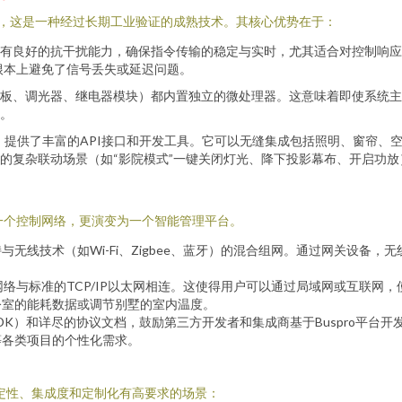
网络架构，这是一种经过长期工业验证的成熟技术。其核心优势在于：
有良好的抗干扰能力，确保指令传输的稳定与实时，尤其适合对控制响应
从根本上避免了信号丢失或延迟问题。
板、调光器、继电器模块）都内置独立的微处理器。这意味着即使系统主
。
放协议，提供了丰富的API接口和开发工具。它可以无缝集成包括照明、窗
的复杂联动场景（如“影院模式”一键关闭灯光、降下投影幕布、开启功放
是一个控制网络，更演变为一个智能管理平台。
线技术（如Wi-Fi、Zigbee、蓝牙）的混合组网。通过网关设备，无
制网络与标准的TCP/IP以太网相连。这使得用户可以通过局域网或互联
公室的能耗数据或调节别墅的室内温度。
DK）和详尽的协议文档，鼓励第三方开发者和集成商基于Buspro平台
等各类项目的个性化需求。
对稳定性、集成度和定制化有高要求的场景：