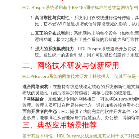
HDL Buspro系统采用基于RS-485通信标准的总线型
高可靠性与实时性
：系统采用双绞线进行信号传输，具
比，它不受Wi-Fi信道拥堵或信号穿墙衰减的影响，
真正的分布式智能
：系统网络上的每个设备（如智能面
逻辑功能，极大地提升了整个系统的容错能力和可靠性
强大的系统集成能力
：HDL Buspro系统遵循开
统。通过统一的逻辑引擎，用户可以轻松创建跨子系统
二、网络技术研发与创新应用
HDL在Buspro系统的网络技术研发上持续投入，使其不仅
混合网络架构
：在坚持有线总线稳定核心的系统创新性地支持与无
布线的灵活性（如后装添加传感器）与核心控制的稳定性。
IP网络融合
：系统通过专用的网络接口，可以将Buspro控
管理。管理人员可以在世界任何地方，通过加密连接查看办
面向开发者的生态
：HDL提供了功能完善的软件开发套件（S
态形成，能够满足从智能家居到智慧酒店、办公楼、博物馆
三、典型应用场景推荐
基于其技术特性，HDL Buspro总线系统尤其适用于以下